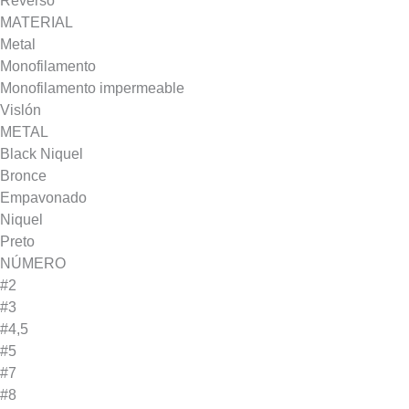
Reverso
MATERIAL
Metal
Monofilamento
Monofilamento impermeable
Vislón
METAL
Black Niquel
Bronce
Empavonado
Niquel
Preto
NÚMERO
#2
#3
#4,5
#5
#7
#8