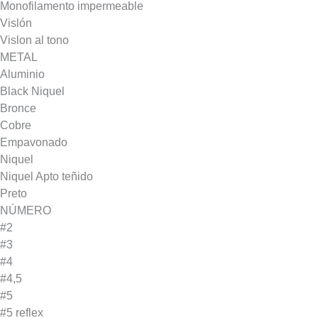
Monofilamento impermeable
Vislón
Vislon al tono
METAL
Aluminio
Black Niquel
Bronce
Cobre
Empavonado
Niquel
Niquel Apto teñido
Preto
NÚMERO
#2
#3
#4
#4,5
#5
#5 reflex