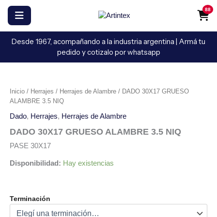
Ir
88
al
contenido
Desde 1967, acompañando a la industria argentina | Armá tu
pedido y cotizalo por whatsapp
DADO
30X17
GRUESO
Inicio
/
Herrajes
/
Herrajes de Alambre
/ DADO 30X17 GRUESO
ALAMBRE
ALAMBRE 3.5 NIQ
3.5
NIQ
Dado
,
Herrajes
,
Herrajes de Alambre
cantidad
DADO 30X17 GRUESO ALAMBRE 3.5 NIQ
PASE 30X17
Disponibilidad:
Hay existencias
Terminación