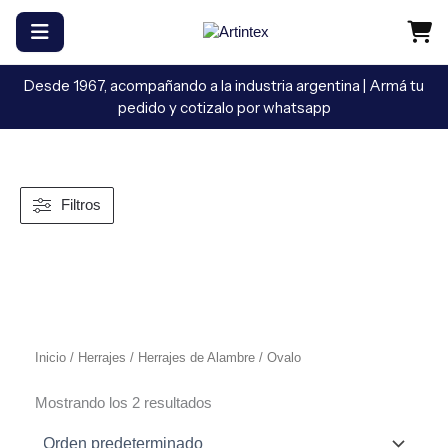
Ir
al
contenido
Desde 1967, acompañando a la industria argentina | Armá tu
pedido y cotizalo por whatsapp
Filtros
Inicio
/
Herrajes
/
Herrajes de Alambre
/ Ovalo
Mostrando los 2 resultados