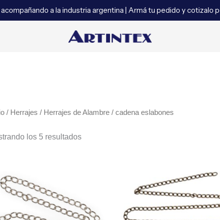
acompañando a la industria argentina | Armá tu pedido y cotizalo
io
/
Herrajes
/
Herrajes de Alambre
/ cadena eslabones
trando los 5 resultados