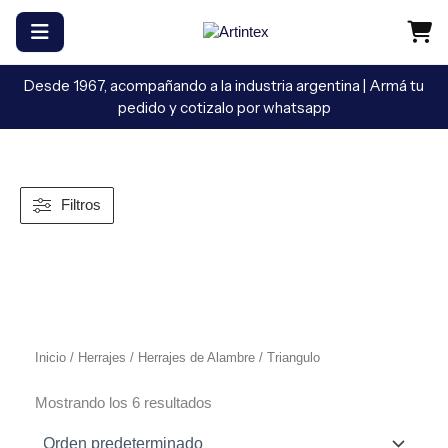
Ir
al
contenido
Desde 1967, acompañando a la industria argentina | Armá tu
pedido y cotizalo por whatsapp
Filtros
Inicio
/
Herrajes
/
Herrajes de Alambre
/ Triangulo
Mostrando los 6 resultados