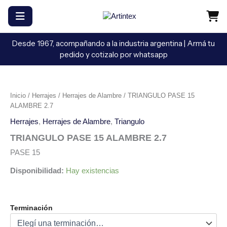
Ir
al
contenido
Desde 1967, acompañando a la industria argentina | Armá tu
pedido y cotizalo por whatsapp
TRIANGULO
PASE
15
Inicio
/
Herrajes
/
Herrajes de Alambre
/ TRIANGULO PASE 15
ALAMBRE
ALAMBRE 2.7
2.7
cantidad
Herrajes
,
Herrajes de Alambre
,
Triangulo
TRIANGULO PASE 15 ALAMBRE 2.7
PASE 15
Disponibilidad:
Hay existencias
Terminación